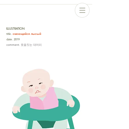
ILLUSTRATION
title
.
смеющийся лысый
date
.
2019
comment
. 웃음짓는 대머리