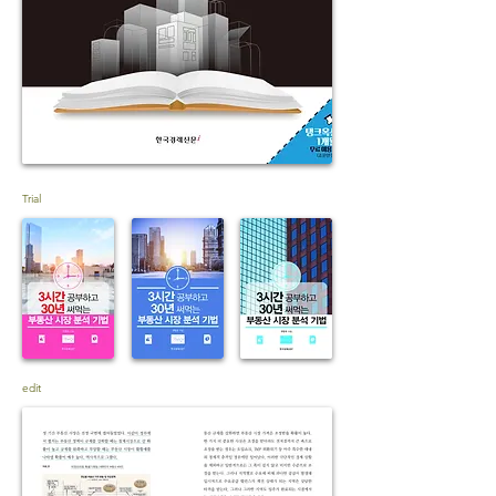
Trial
edit