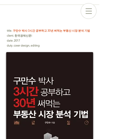
title
.
구만수 박사 3시간 공부하고 30년 써먹는 부동산 시장 분석 기법
client
.
한국경제신문i
date
.
2017
duty
.
cover design, editing