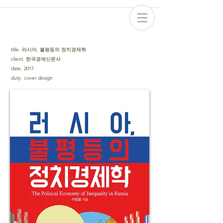
title
.
러시아, 불평등의 정치경제학
client
.
한국경제신문사
date
.
2017
duty
.
cover design