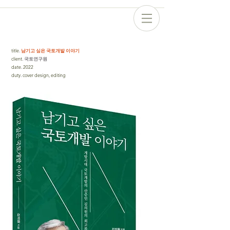
title
.
남기고 싶은 국토개발 이야기
client
. 국토연구원
date
.
2022
duty
.
cover design, editing