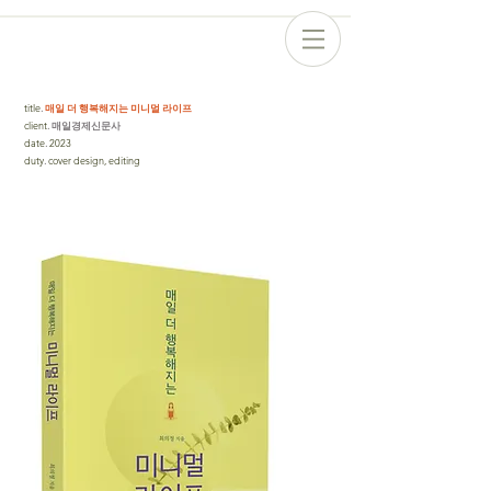
title
.
매일 더 행복해지는 미니멀 라이프
client
. 매일경제신문사
date
.
2023
duty
.
cover design, editing