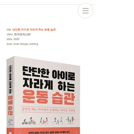
title
.
단단한 아이로 자라게 하는 운동 습관
client
. 한국경제신문i
date
.
2020
duty
.
cover design, editing